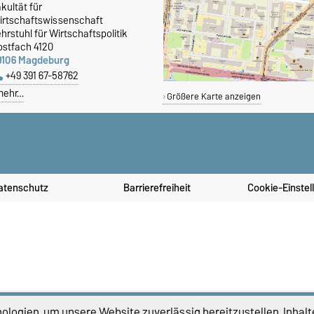
kultät für
irtschaftswissenschaft
hrstuhl für Wirtschaftspolitik
ostfach 4120
9106 Magdeburg
+49 391 67-58762
mehr…
Größere Karte anzeigen
atenschutz
Barrierefreiheit
Cookie-Einstel
logien, um unsere Website zuverlässig bereitzustellen, Inhalt