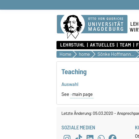
LEH
WIR
LEHRSTUHL
AKTUELLES
TEAM
F
Home
home
Sönke Hoffmann, Dr.
Teaching
Auswahl
See
main page
Letzte Änderung: 05.03.2020
-
Ansprechpar
SOZIALE MEDIEN
K
O