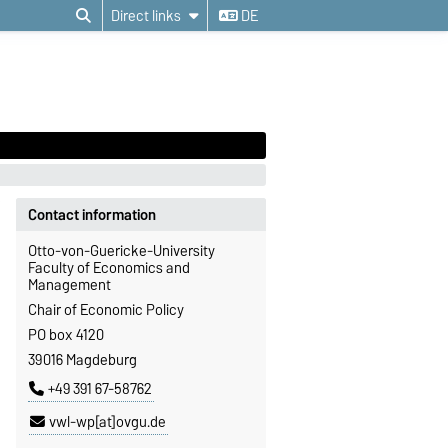
Direct links
DE
Contact information
Otto-von-Guericke-University
Faculty of Economics and
Management
Chair of Economic Policy
PO box 4120
39016 Magdeburg
+49 391 67-58762
vwl-wp[at]ovgu.de