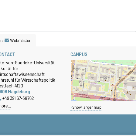
on:
Webmaster
ONTACT
CAMPUS
tto-von-Guericke-Universität
kultät für
irtschaftswissenschaft
hrstuhl für Wirtschaftspolitik
ostfach 4120
9106 Magdeburg
+49 391 67-58762
more…
Show larger map