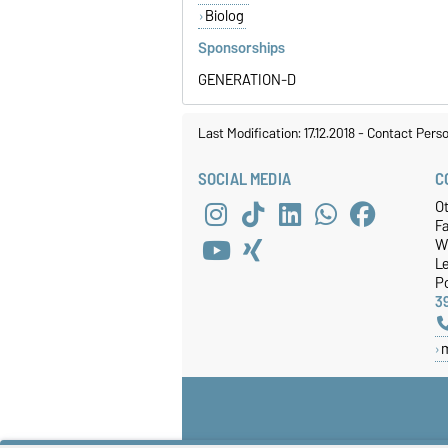
Biolog
Sponsorships
GENERATION-D
Last Modification: 17.12.2018
-
Contact Pers
SOCIAL MEDIA
C
O
Fa
W
Le
P
3