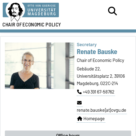
CHAIR OF
ECONOMIC POLICY
Secretary
Renate Bauske
Chair of Economic Policy
Gebäude 22,
Universitätsplatz 2, 39106
Magdeburg, G22C-214
+49 391 67-58762
renate.bauske[at]ovgu.de
Homepage
Office hours